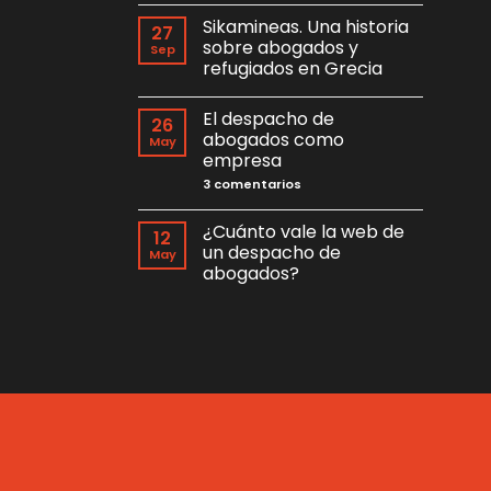
a
hay
Sikamineas. Una historia
todos.
comentarios
27
en
sobre abogados y
Sep
Tucho
refugiados en Grecia
Imagina,
diseño,
No
audiovisuales,
hay
web
El despacho de
comentarios
26
y
en
abogados como
comunicación
May
Sikamineas.
para
empresa
Una
abogados
historia
en
3 comentarios
sobre
El
abogados
despacho
y
de
¿Cuánto vale la web de
refugiados
12
abogados
en
un despacho de
May
como
Grecia
empresa
abogados?
No
hay
comentarios
en
¿Cuánto
vale
la
web
de
un
despacho
de
abogados?