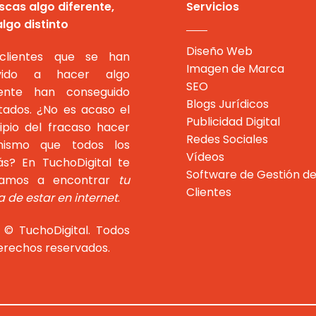
scas algo diferente,
Servicios
lgo distinto
Diseño Web
clientes que se han
Imagen de Marca
evido a hacer algo
SEO
rente han conseguido
Blogs Jurídicos
ltados. ¿No es acaso el
Publicidad Digital
cipio del fracaso hacer
Redes Sociales
ismo que todos los
Vídeos
s? En TuchoDigital te
Software de Gestión d
damos a encontrar
tu
Clientes
 de estar en internet
.
 © TuchoDigital. Todos
derechos reservados.