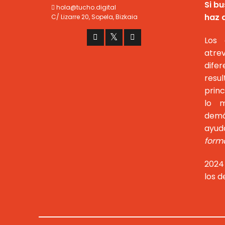
Si bu
hola@tucho.digital
haz a
C/ Lizarre 20, Sopela, Bizkaia
Los 
atr
dife
resu
prin
lo m
demá
ayu
forma
2024
los 