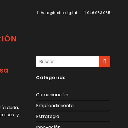
hola@tucho.digital
946 953 065
CIÓN
esa
Categorías
Comunicación
Emprendimiento
nía duda,
presas y
Estrategia
Innovación