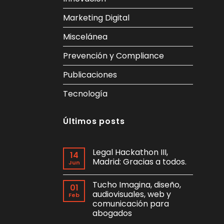
Marketing Digital
Miscelánea
Prevención y Compliance
Publicaciones
Tecnología
Últimos posts
Legal Hackathon III,
14
Madrid: Gracias a todos.
Jun
No
hay
Tucho Imagina, diseño,
comentarios
01
en
audiovisuales, web y
Feb
Legal
comunicación para
Hackathon
III,
abogados
Madrid:
Gracias
No