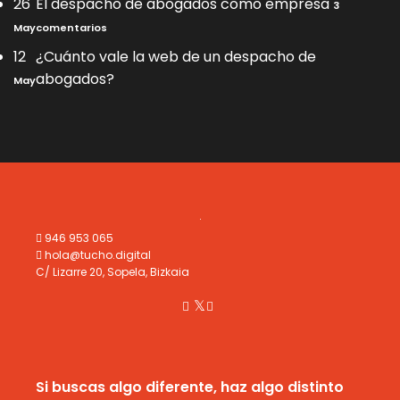
26
El despacho de abogados como empresa
to
diseño,
3
en
audiovisuales,
en
May
comentarios
Sikamineas.
web
El
Una
y
despacho
12
¿Cuánto vale la web de un despacho de
historia
comunicación
de
sobre
No
abogados?
May
para
abogados
abogados
hay
abogados
como
y
comentarios
empresa
refugiados
en
en
¿Cuánto
Grecia
vale
la
web
de
un
despacho
946 953 065
de
hola@tucho.digital
abogados?
C/ Lizarre 20, Sopela, Bizkaia
Si buscas algo diferente, haz algo distinto