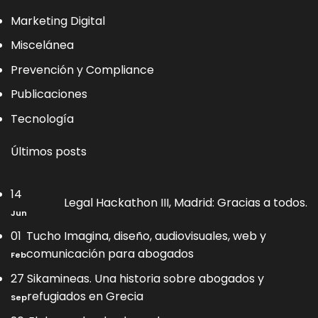
Marketing Digital
Miscelánea
Prevención y Compliance
Publicaciones
Tecnología
Últimos posts
14
No
Legal Hackathon III, Madrid: Gracias a todos.
ha
Jun
co
01
Tucho Imagina, diseño, audiovisuales, web y
en
Le
No
comunicación para abogados
Feb
Ha
hay
III,
comentarios
27
Sikamineas. Una historia sobre abogados y
Ma
en
No
refugiados en Grecia
Gr
Sep
Tucho
hay
a
Imagina,
comentarios