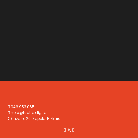
946 953 065
hola@tucho.digital
C/ Lizarre 20, Sopela, Bizkaia