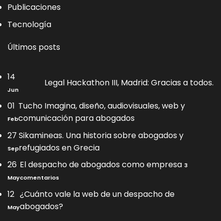
Publicaciones
Tecnología
Últimos posts
14
No
Legal Hackathon III, Madrid: Gracias a todos.
ha
Jun
co
01
Tucho Imagina, diseño, audiovisuales, web y
en
Le
No
comunicación para abogados
Feb
Ha
hay
III,
comentarios
27
Sikamineas. Una historia sobre abogados y
Ma
en
No
refugiados en Grecia
Gr
Sep
Tucho
hay
a
Imagina,
comentarios
26
El despacho de abogados como empresa
to
diseño,
3
en
audiovisuales,
en
May
comentarios
Sikamineas.
web
El
Una
y
despacho
12
¿Cuánto vale la web de un despacho de
historia
comunicación
de
sobre
No
abogados?
May
para
abogados
abogados
hay
abogados
como
y
comentarios