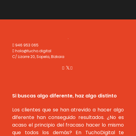
empresa
refugiados
en
en
¿Cuánto
Grecia
vale
la
web
de
un
despacho
946 953 065
de
hola@tucho.digital
abogados?
C/ Lizarre 20, Sopela, Bizkaia
Si buscas algo diferente, haz algo distinto
Los clientes que se han atrevido a hacer algo
diferente han conseguido resultados. ¿No es
acaso el principio del fracaso hacer lo mismo
que todos los demás? En TuchoDigital te