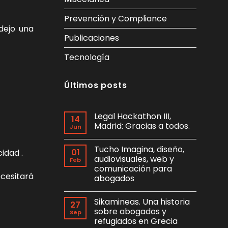
Prevención y Compliance
dejo una
Publicaciones
Tecnología
Últimos posts
Legal Hackathon III,
14
Madrid: Gracias a todos.
Jun
No
hay
Tucho Imagina, diseño,
comentarios
01
idad .
en
audiovisuales, web y
Feb
Legal
comunicación para
Hackathon
ecesitará
III,
abogados
Madrid:
Gracias
No
a
hay
Sikamineas. Una historia
todos.
comentarios
27
en
sobre abogados y
Sep
Tucho
refugiados en Grecia
Imagina,