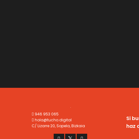
946 953 065
Si bu
hola@tucho.digital
haz a
C/ Lizarre 20, Sopela, Bizkaia