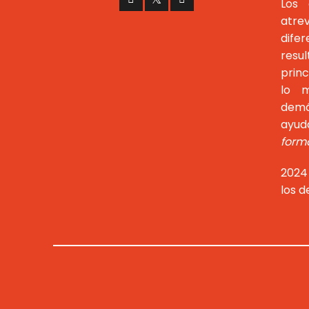
Los 
atr
dife
resu
prin
lo m
demá
ayu
forma
2024
los 