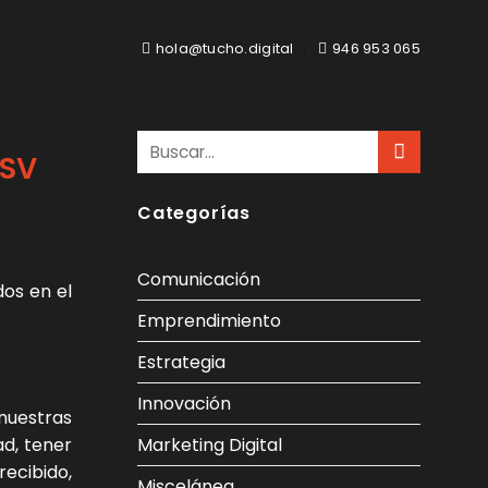
hola@tucho.digital
946 953 065
ASV
Categorías
Comunicación
os en el
Emprendimiento
Estrategia
Innovación
nuestras
Marketing Digital
ad, tener
ecibido,
Miscelánea