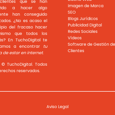
clientes que se han
Imagen de Marca
evido a hacer algo
SEO
rente han conseguido
Blogs Jurídicos
ltados. ¿No es acaso el
Publicidad Digital
cipio del fracaso hacer
Redes Sociales
ismo que todos los
Vídeos
s? En TuchoDigital te
Software de Gestión d
damos a encontrar
tu
Clientes
 de estar en internet
.
 © TuchoDigital. Todos
derechos reservados.
Aviso Legal