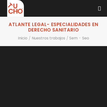
Saltar
al
contenido
ATLANTE LEGAL- ESPECIALIDADES EN
DERECHO SANITARIO
Inicio
/
Nuestros trabajos
/
Sem
-
Seo